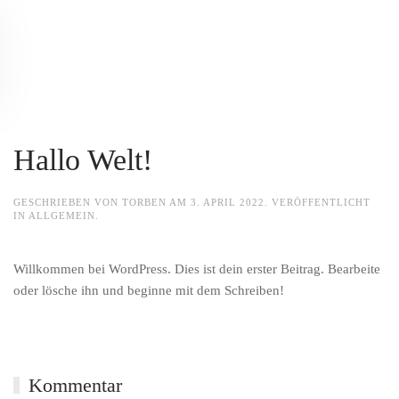
Hallo Welt!
GESCHRIEBEN VON
TORBEN
AM
3. APRIL 2022
. VERÖFFENTLICHT
IN
ALLGEMEIN
.
Willkommen bei WordPress. Dies ist dein erster Beitrag. Bearbeite
oder lösche ihn und beginne mit dem Schreiben!
Kommentar